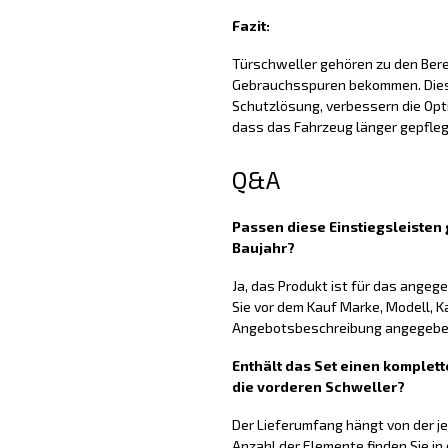
Fazit:
Türschweller gehören zu den Berei
Gebrauchsspuren bekommen. Diese
Schutzlösung, verbessern die Opti
dass das Fahrzeug länger gepfleg
Q&A
Passen diese Einstiegsleiste
Baujahr?
Ja, das Produkt ist für das ange
Sie vor dem Kauf Marke, Modell, K
Angebotsbeschreibung angegeben
Enthält das Set einen komplett
die vorderen Schweller?
Der Lieferumfang hängt von der j
Anzahl der Elemente finden Sie in