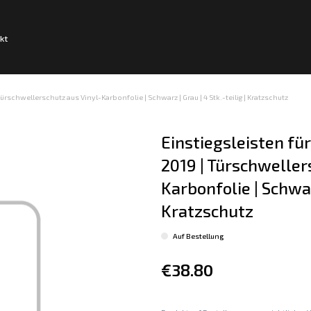
kt
ürschwellerschutz aus Vinyl-Karbonfolie | Schwarz | Grau | 4 Stk.-teilig | Kratzschutz
Einstiegsleisten fü
2019 | Türschweller
Karbonfolie | Schwarz
Kratzschutz
Auf Bestellung
€38.80