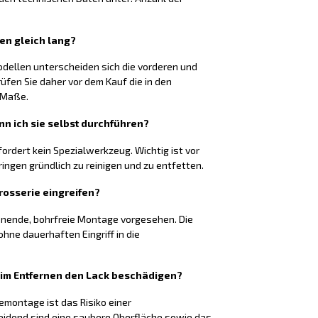
ten gleich lang?
odellen unterscheiden sich die vorderen und
rüfen Sie daher vor dem Kauf die in den
 Maße.
nn ich sie selbst durchführen?
fordert kein Spezialwerkzeug. Wichtig ist vor
ringen gründlich zu reinigen und zu entfetten.
rosserie eingreifen?
honende, bohrfreie Montage vorgesehen. Die
hne dauerhaften Eingriff in die
eim Entfernen den Lack beschädigen?
montage ist das Risiko einer
eidend sind eine saubere Oberfläche sowie das