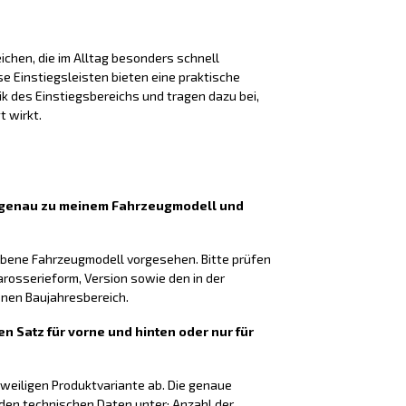
chen, die im Alltag besonders schnell
 Einstiegsleisten bieten eine praktische
k des Einstiegsbereichs und tragen dazu bei,
t wirkt.
n genau zu meinem Fahrzeugmodell und
gebene Fahrzeugmodell vorgesehen. Bitte prüfen
arosserieform, Version sowie den in der
en Baujahresbereich.
en Satz für vorne und hinten oder nur für
eweiligen Produktvariante ab. Die genaue
 den technischen Daten unter: Anzahl der