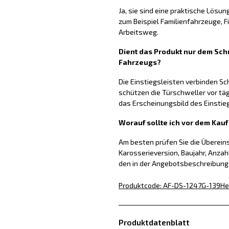
Ja, sie sind eine praktische Lösun
zum Beispiel Familienfahrzeuge, 
Arbeitsweg.
Dient das Produkt nur dem Schu
Fahrzeugs?
Die Einstiegsleisten verbinden S
schützen die Türschweller vor tä
das Erscheinungsbild des Einstie
Worauf sollte ich vor dem Kau
Am besten prüfen Sie die Überei
Karosserieversion, Baujahr, Anzah
den in der Angebotsbeschreibun
Produktcode
:
AF-DS-1247G-139
He
Produktdatenblatt