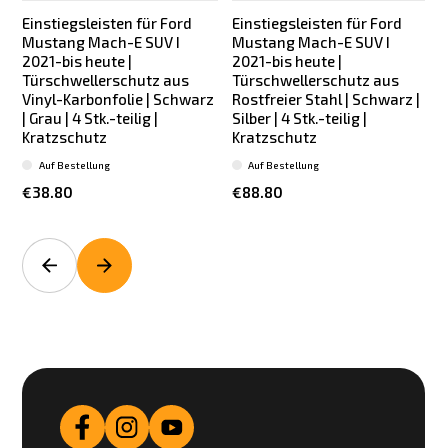
Einstiegsleisten für Ford
Einstiegsleisten für Ford
Mustang Mach-E SUV I
Mustang Mach-E SUV I
2021-bis heute |
2021-bis heute |
Türschwellerschutz aus
Türschwellerschutz aus
Vinyl-Karbonfolie | Schwarz
Rostfreier Stahl | Schwarz |
R
| Grau | 4 Stk.-teilig |
Silber | 4 Stk.-teilig |
S
Kratzschutz
Kratzschutz
Auf Bestellung
Auf Bestellung
€38.80
€88.80