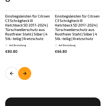
Einstiegsleisten für Citroen
Einstiegsleisten für Citroen
C3 Schrägheck III
C3 Schrägheck III
Hatchback 5D 2017-2024 |
Hatchback 5D 2017-2024 |
Türschwellerschutz aus
Türschwellerschutz aus
Rostfreier Stahl | Silber | 4
Rostfreier Stahl | Silber | 4
Stk.-teilig | Kratzschutz
Stk.-teilig | Kratzschutz
S
Auf Bestellung
Auf Bestellung
€80.80
€66.80