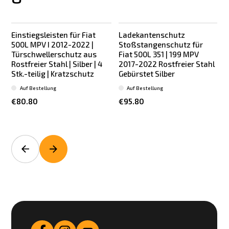
Einstiegsleisten für Fiat
Ladekantenschutz
E
500L MPV I 2012-2022 |
Stoßstangenschutz für
Türschwellerschutz aus
Fiat 500L 351 | 199 MPV
Rostfreier Stahl | Silber | 4
2017-2022 Rostfreier Stahl
R
Stk.-teilig | Kratzschutz
Gebürstet Silber
S
Auf Bestellung
Auf Bestellung
€80.80
€95.80