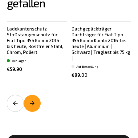
gefallen
Ladekantenschutz
Dachgepäckträger
E
Stoßstangenschutz für
Dachträger für Fiat Tipo
Fiat Tipo 356 Kombi 2016-
356 Kombi Kombi 2016-bis
b
bis heute, Rostfreier Stahl,
heute | Aluminium |
Chrom, Poliert
Schwarz | Traglast bis 75 kg
|
S
Auf Lager
Auf Bestellung
€59.90
€99.00