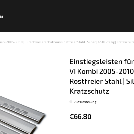
kt
i 2005-2010 | Türschwellerschutz aus Rostfreier Stahl | Silber | 4 Stk.-teilig | Kratzschut
Einstiegsleisten fü
VI Kombi 2005-2010 
Rostfreier Stahl | Sil
Kratzschutz
Auf Bestellung
€66.80