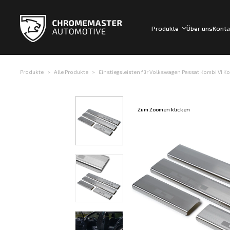
Produkte
Über uns
Konta
Produkte
Alle Produkte
Einstiegsleisten für Volkswagen Passat Kombi VI Komb
Zum Zoomen klicken