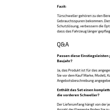
Fazit:
Türschweller gehören zu den Berei
Gebrauchsspuren bekommen. Diese
Schutzlösung, verbessern die Opti
dass das Fahrzeug länger gepfleg
Q&A
Passen diese Einstiegsleiste
Baujahr?
Ja, das Produkt ist für das ange
Sie vor dem Kauf Marke, Modell, K
Angebotsbeschreibung angegeben
Enthält das Set einen komplett
die vorderen Schweller?
Der Lieferumfang hängt von der j
Anzahl der Elemente finden Sie in