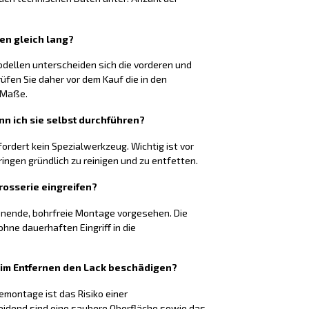
ten gleich lang?
odellen unterscheiden sich die vorderen und
rüfen Sie daher vor dem Kauf die in den
 Maße.
nn ich sie selbst durchführen?
fordert kein Spezialwerkzeug. Wichtig ist vor
ringen gründlich zu reinigen und zu entfetten.
rosserie eingreifen?
honende, bohrfreie Montage vorgesehen. Die
hne dauerhaften Eingriff in die
eim Entfernen den Lack beschädigen?
montage ist das Risiko einer
eidend sind eine saubere Oberfläche sowie das