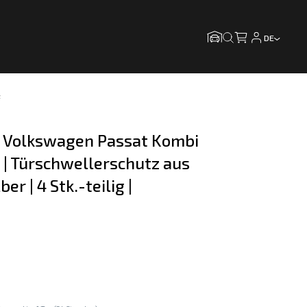
DE
z
r Volkswagen Passat Kombi 
| Türschwellerschutz aus 
ber | 4 Stk.-teilig | 