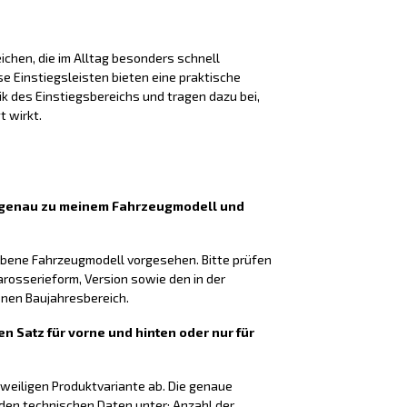
chen, die im Alltag besonders schnell
 Einstiegsleisten bieten eine praktische
k des Einstiegsbereichs und tragen dazu bei,
t wirkt.
n genau zu meinem Fahrzeugmodell und
gebene Fahrzeugmodell vorgesehen. Bitte prüfen
arosserieform, Version sowie den in der
en Baujahresbereich.
en Satz für vorne und hinten oder nur für
eweiligen Produktvariante ab. Die genaue
 den technischen Daten unter: Anzahl der