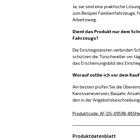
Ja, sie sind eine praktische Lösun
zum Beispiel Familienfahrzeuge, 
Arbeitsweg.
Dient das Produkt nur dem Schu
Fahrzeugs?
Die Einstiegsleisten verbinden S
schützen die Türschweller vor tä
das Erscheinungsbild des Einstie
Worauf sollte ich vor dem Kau
Am besten prüfen Sie die Überei
Karosserieversion, Baujahr, Anzah
den in der Angebotsbeschreibun
Produktcode
:
AF-DS-0959B-865
He
Produktdatenblatt