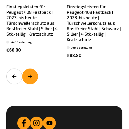
Einstiegsleisten für
Einstiegsleisten für
Peugeot 408 Fastback I
Peugeot 408 Fastback I
2023-bis heute |
2023-bis heute |
Türschwellerschutz aus
Türschwellerschutz aus
Rostfreier Stahl | Silber | 4
Rostfreier Stahl | Schwarz |
R
Stk.-teilig | Kratzschutz
Silber | 4 Stk.-teilig |
S
Kratzschutz
Auf Bestellung
Auf Bestellung
€66.80
€88.80