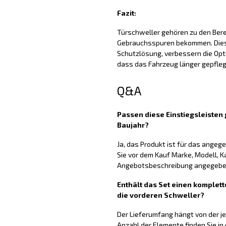
Fazit:
Türschweller gehören zu den Berei
Gebrauchsspuren bekommen. Diese
Schutzlösung, verbessern die Opti
dass das Fahrzeug länger gepfleg
Q&A
Passen diese Einstiegsleiste
Baujahr?
Ja, das Produkt ist für das ange
Sie vor dem Kauf Marke, Modell, K
Angebotsbeschreibung angegeben
Enthält das Set einen komplett
die vorderen Schweller?
Der Lieferumfang hängt von der j
Anzahl der Elemente finden Sie in