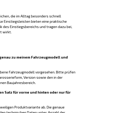
chen, die im Alltag besonders schnell
 Einstiegsleisten bieten eine praktische
k des Einstiegsbereichs und tragen dazu bei,
t wirkt.
n genau zu meinem Fahrzeugmodell und
gebene Fahrzeugmodell vorgesehen. Bitte prüfen
arosserieform, Version sowie den in der
en Baujahresbereich.
en Satz für vorne und hinten oder nur für
eweiligen Produktvariante ab. Die genaue
 den technischen Daten unter: Anzahl der