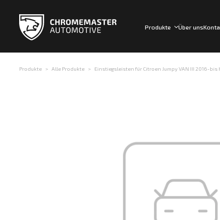
Produkte
Über uns
Konta
Produkte
Alle Produkte
Einstiegsleisten für Citroen Jumpy VAN III 2016-bis h