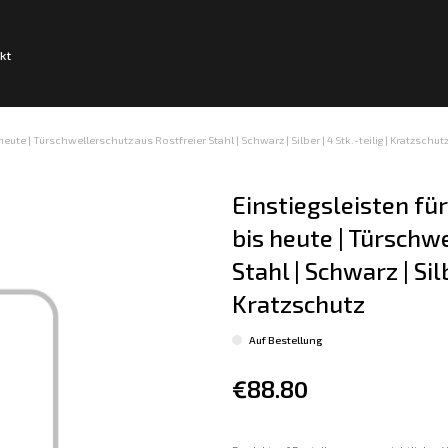
kt
eute | Türschwellerschutz aus Rostfreier Stahl | Schwarz | Silber | 4 Stk.-teilig | Kratzschut
Einstiegsleisten für
bis heute | Türschw
Stahl | Schwarz | Silb
Kratzschutz
Auf Bestellung
€88.80