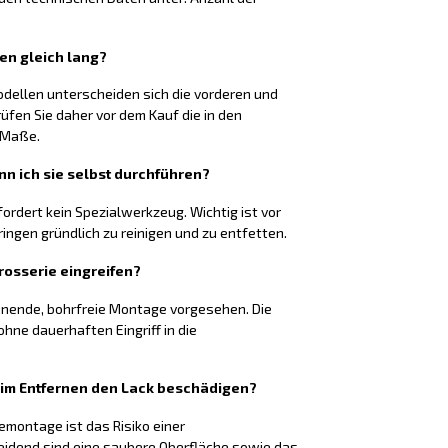
ten gleich lang?
odellen unterscheiden sich die vorderen und
rüfen Sie daher vor dem Kauf die in den
 Maße.
nn ich sie selbst durchführen?
fordert kein Spezialwerkzeug. Wichtig ist vor
ringen gründlich zu reinigen und zu entfetten.
rosserie eingreifen?
honende, bohrfreie Montage vorgesehen. Die
hne dauerhaften Eingriff in die
eim Entfernen den Lack beschädigen?
montage ist das Risiko einer
eidend sind eine saubere Oberfläche sowie das