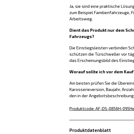
Ja, sie sind eine praktische Lösun
zum Beispiel Familienfahrzeuge, 
Arbeitsweg.
Dient das Produkt nur dem Schu
Fahrzeugs?
Die Einstiegsleisten verbinden S
schützen die Türschweller vor tä
das Erscheinungsbild des Einstie
Worauf sollte ich vor dem Kau
Am besten prüfen Sie die Überei
Karosserieversion, Baujahr, Anzah
den in der Angebotsbeschreibun
Produktcode
:
AF-DS-0856H-095
He
Produktdatenblatt