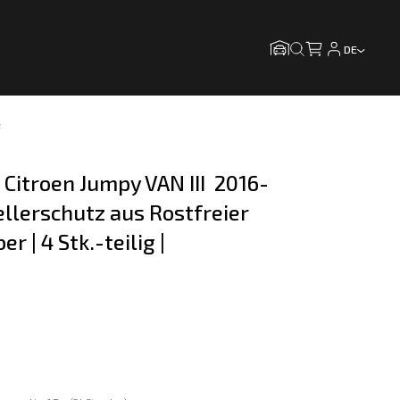
DE
z
 Citroen Jumpy VAN III  2016-
ellerschutz aus Rostfreier 
er | 4 Stk.-teilig | 