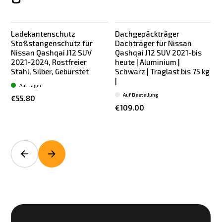
Ladekantenschutz
Dachgepäckträger
Stoßstangenschutz für
Dachträger für Nissan
Nissan Qashqai J12 SUV
Qashqai J12 SUV 2021-bis
2021-2024, Rostfreier
heute | Aluminium |
Stahl, Silber, Gebürstet
Schwarz | Traglast bis 75 kg
K
|
Auf Lager
Auf Bestellung
€55.80
€109.00