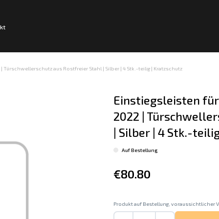
kt
| Türschwellerschutz aus Rostfreier Stahl | Silber | 4 Stk.-teilig | Kratzschutz
Einstiegsleisten für
2022 | Türschweller
| Silber | 4 Stk.-teil
Auf Bestellung
€80.80
Produkt auf Bestellung, voraussichtlicher V