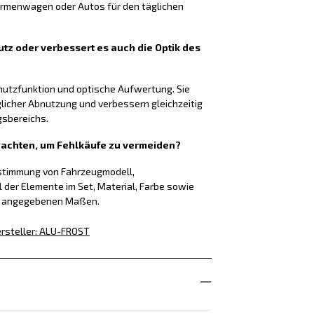
Firmenwagen oder Autos für den täglichen
tz oder verbessert es auch die Optik des
chutzfunktion und optische Aufwertung. Sie
glicher Abnutzung und verbessern gleichzeitig
gsbereichs.
f achten, um Fehlkäufe zu vermeiden?
nstimmung von Fahrzeugmodell,
l der Elemente im Set, Material, Farbe sowie
g angegebenen Maßen.
rsteller
:
ALU-FROST