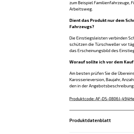
zum Beispiel Familienfahrzeuge, 
Arbeitsweg.
Dient das Produkt nur dem Schu
Fahrzeugs?
Die Einstiegsleisten verbinden S
schützen die Türschweller vor tä
das Erscheinungsbild des Einstie
Worauf sollte ich vor dem Kau
Am besten prüfen Sie die Überei
Karosserieversion, Baujahr, Anzah
den in der Angebotsbeschreibun
Produktcode
:
AF-DS-0806J-494
He
Produktdatenblatt