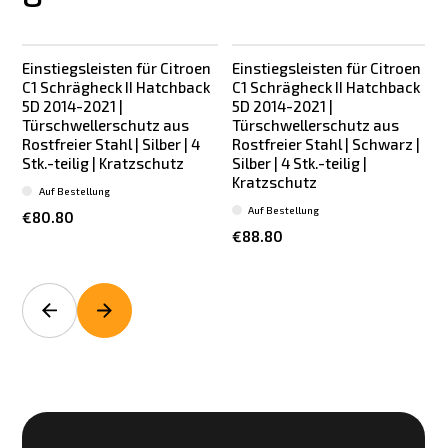
Einstiegsleisten für Citroen
Einstiegsleisten für Citroen
C1 Schrägheck II Hatchback
C1 Schrägheck II Hatchback
5D 2014-2021 |
5D 2014-2021 |
Türschwellerschutz aus
Türschwellerschutz aus
Rostfreier Stahl | Silber | 4
Rostfreier Stahl | Schwarz |
Stk.-teilig | Kratzschutz
Silber | 4 Stk.-teilig |
|
Kratzschutz
Auf Bestellung
Auf Bestellung
€80.80
€88.80