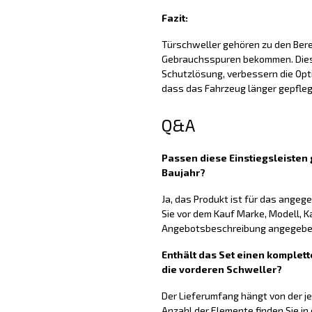
Fazit:
Türschweller gehören zu den Berei
Gebrauchsspuren bekommen. Diese
Schutzlösung, verbessern die Opti
dass das Fahrzeug länger gepfleg
Q&A
Passen diese Einstiegsleiste
Baujahr?
Ja, das Produkt ist für das ange
Sie vor dem Kauf Marke, Modell, K
Angebotsbeschreibung angegeben
Enthält das Set einen komplett
die vorderen Schweller?
Der Lieferumfang hängt von der j
Anzahl der Elemente finden Sie in