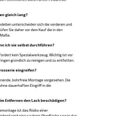
ten gleich lang?
odellen unterscheiden sich die vorderen und
rüfen Sie daher vor dem Kauf die in den
 Maße.
nn ich sie selbst durchführen?
fordert kein Spezialwerkzeug. Wichtig ist vor
ringen gründlich zu reinigen und zu entfetten.
rosserie eingreifen?
honende, bohrfreie Montage vorgesehen. Die
hne dauerhaften Eingriff in die
eim Entfernen den Lack beschädigen?
montage ist das Risiko einer
eidend sind eine saubere Oberfläche sowie das