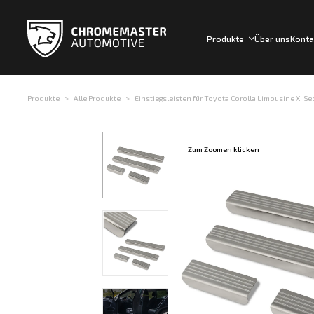
Produkte
Über uns
Konta
Produkte
Alle Produkte
Einstiegsleisten für Toyota Corolla Limousine XI Sed
Zum Zoomen klicken