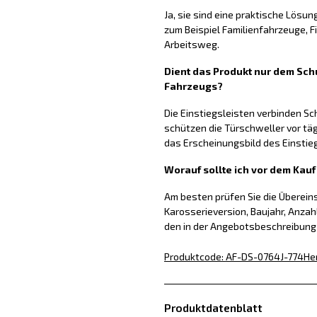
Ja, sie sind eine praktische Lösun
zum Beispiel Familienfahrzeuge, 
Arbeitsweg.
Dient das Produkt nur dem Schu
Fahrzeugs?
Die Einstiegsleisten verbinden S
schützen die Türschweller vor tä
das Erscheinungsbild des Einstie
Worauf sollte ich vor dem Kau
Am besten prüfen Sie die Überei
Karosserieversion, Baujahr, Anzah
den in der Angebotsbeschreibun
Produktcode
:
AF-DS-0764J-774
He
Produktdatenblatt