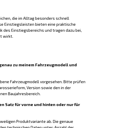
chen, die im Alltag besonders schnell
 Einstiegsleisten bieten eine praktische
k des Einstiegsbereichs und tragen dazu bei,
t wirkt.
n genau zu meinem Fahrzeugmodell und
gebene Fahrzeugmodell vorgesehen. Bitte prüfen
arosserieform, Version sowie den in der
en Baujahresbereich.
en Satz für vorne und hinten oder nur für
eweiligen Produktvariante ab. Die genaue
 den technischen Daten unter: Anzahl der