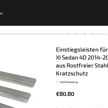
kt
an 4D 2014-2018 | Türschwellerschutz aus Rostfreier Stahl | Silber | 4 Stk.-teilig | Kratzsch
Einstiegsleisten fü
XI Sedan 4D 2014-20
aus Rostfreier Stahl |
Kratzschutz
Auf Bestellung
€80.80