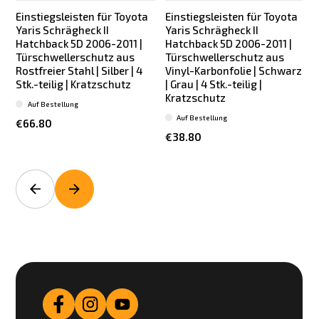
Einstiegsleisten für Toyota
Einstiegsleisten für Toyota
Yaris Schrägheck II
Yaris Schrägheck II
Hatchback 5D 2006-2011 |
Hatchback 5D 2006-2011 |
Türschwellerschutz aus
Türschwellerschutz aus
Rostfreier Stahl | Silber | 4
Vinyl-Karbonfolie | Schwarz
R
Stk.-teilig | Kratzschutz
| Grau | 4 Stk.-teilig |
S
Kratzschutz
Auf Bestellung
Auf Bestellung
€66.80
€38.80