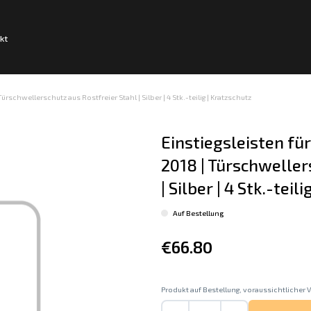
kt
ürschwellerschutz aus Rostfreier Stahl | Silber | 4 Stk.-teilig | Kratzschutz
Einstiegsleisten für
2018 | Türschweller
| Silber | 4 Stk.-teil
Auf Bestellung
€66.80
Produkt auf Bestellung, voraussichtlicher V