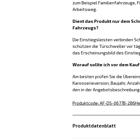
zum Beispiel Familienfahrzeuge, 
Arbeitsweg.
Dient das Produkt nur dem Schu
Fahrzeugs?
Die Einstiegsleisten verbinden S
schützen die Türschweller vor tä
das Erscheinungsbild des Einstie
Worauf sollte ich vor dem Kau
Am besten prüfen Sie die Überei
Karosserieversion, Baujahr, Anzah
den in der Angebotsbeschreibun
Produktcode
:
AF-DS-0677B-286
He
Produktdatenblatt