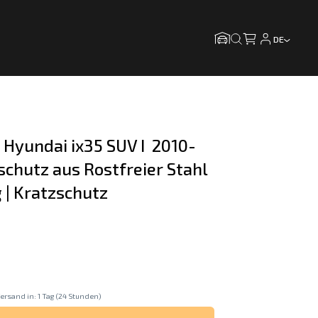
DE
 Hyundai ix35 SUV I  2010-
schutz aus Rostfreier Stahl 
ig | Kratzschutz
ersand in: 1 Tag (24 Stunden)