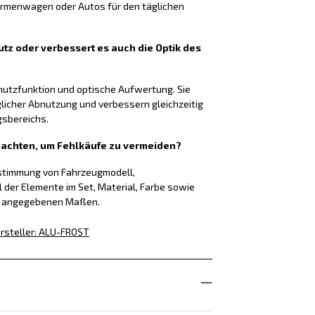
Firmenwagen oder Autos für den täglichen
tz oder verbessert es auch die Optik des
chutzfunktion und optische Aufwertung. Sie
glicher Abnutzung und verbessern gleichzeitig
gsbereichs.
f achten, um Fehlkäufe zu vermeiden?
nstimmung von Fahrzeugmodell,
l der Elemente im Set, Material, Farbe sowie
g angegebenen Maßen.
rsteller
:
ALU-FROST