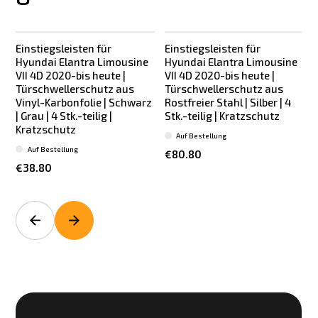
Einstiegsleisten für
Einstiegsleisten für
Hyundai Elantra Limousine
Hyundai Elantra Limousine
VII 4D 2020-bis heute |
VII 4D 2020-bis heute |
Türschwellerschutz aus
Türschwellerschutz aus
Vinyl-Karbonfolie | Schwarz
Rostfreier Stahl | Silber | 4
| Grau | 4 Stk.-teilig |
Stk.-teilig | Kratzschutz
S
Kratzschutz
Auf Bestellung
Auf Bestellung
€80.80
€38.80