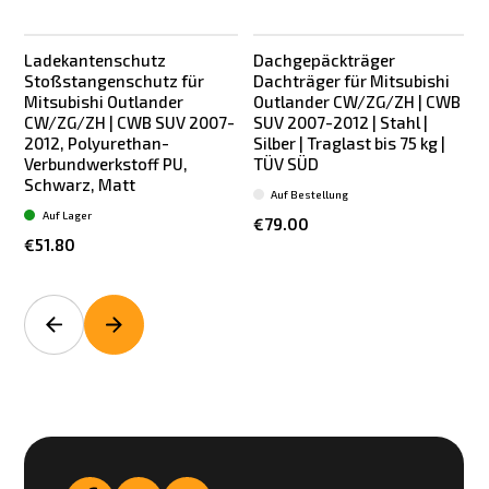
Ladekantenschutz
Dachgepäckträger
Stoßstangenschutz für
Dachträger für Mitsubishi
Mitsubishi Outlander
Outlander CW/ZG/ZH | CWB
CW/ZG/ZH | CWB SUV 2007-
SUV 2007-2012 | Stahl |
2012, Polyurethan-
Silber | Traglast bis 75 kg |
R
Verbundwerkstoff PU,
TÜV SÜD
S
Schwarz, Matt
Auf Bestellung
Auf Lager
€79.00
€51.80