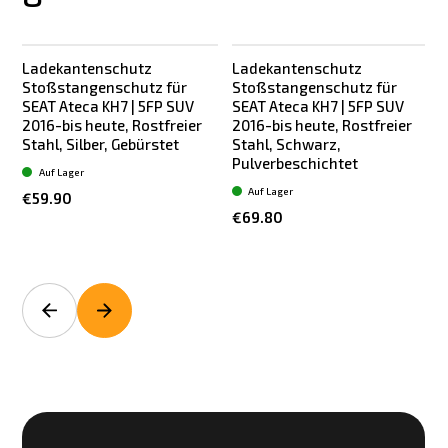
Ladekantenschutz
Ladekantenschutz
Stoßstangenschutz für
Stoßstangenschutz für
SEAT Ateca KH7 | 5FP SUV
SEAT Ateca KH7 | 5FP SUV
2016-bis heute, Rostfreier
2016-bis heute, Rostfreier
Stahl, Silber, Gebürstet
Stahl, Schwarz,
S
Pulverbeschichtet
Auf Lager
Auf Lager
€59.90
€69.80