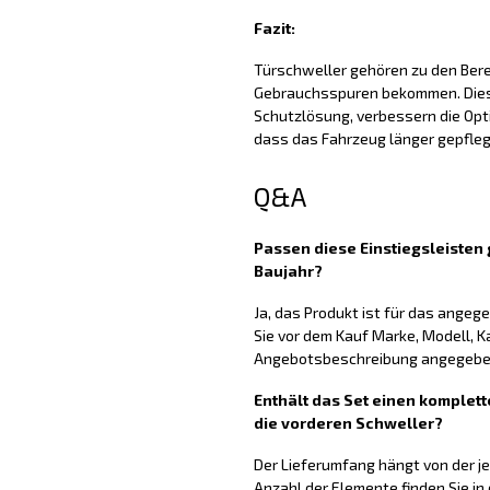
Fazit:
Türschweller gehören zu den Berei
Gebrauchsspuren bekommen. Diese
Schutzlösung, verbessern die Opti
dass das Fahrzeug länger gepfleg
Q&A
Passen diese Einstiegsleiste
Baujahr?
Ja, das Produkt ist für das ange
Sie vor dem Kauf Marke, Modell, K
Angebotsbeschreibung angegeben
Enthält das Set einen komplett
die vorderen Schweller?
Der Lieferumfang hängt von der j
Anzahl der Elemente finden Sie in