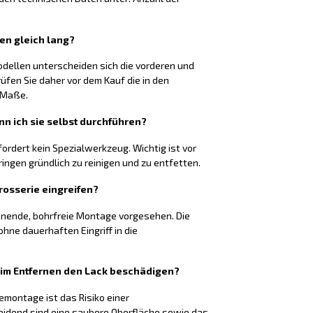
ten gleich lang?
odellen unterscheiden sich die vorderen und
rüfen Sie daher vor dem Kauf die in den
 Maße.
nn ich sie selbst durchführen?
fordert kein Spezialwerkzeug. Wichtig ist vor
ringen gründlich zu reinigen und zu entfetten.
rosserie eingreifen?
honende, bohrfreie Montage vorgesehen. Die
hne dauerhaften Eingriff in die
eim Entfernen den Lack beschädigen?
montage ist das Risiko einer
eidend sind eine saubere Oberfläche sowie das