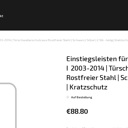
kt
2014 | Türschwellerschutz aus Rostfreier Stahl | Schwarz | Silber | 2 Stk.-teilig | Kratzsch
Einstiegsleisten f
I  2003-2014 | Türs
Rostfreier Stahl | Sc
| Kratzschutz
Auf Bestellung
€88.80