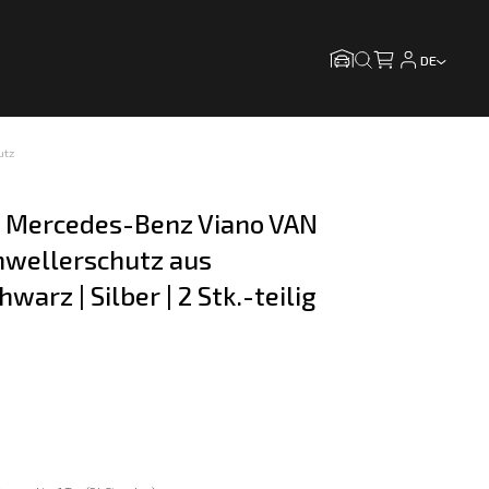
DE
utz
ür Mercedes-Benz Viano VAN 
chwellerschutz aus 
hwarz | Silber | 2 Stk.-teilig 