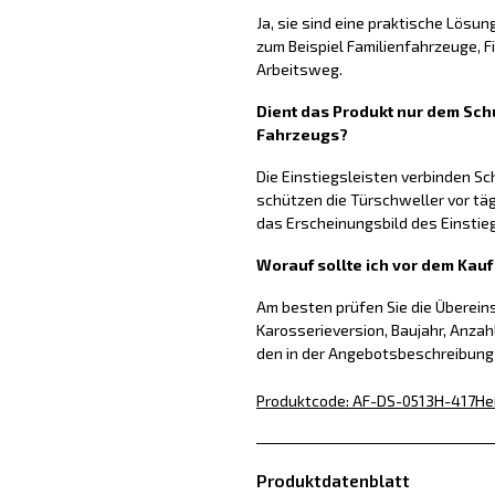
Ja, sie sind eine praktische Lösun
zum Beispiel Familienfahrzeuge, 
Arbeitsweg.
Dient das Produkt nur dem Schu
Fahrzeugs?
Die Einstiegsleisten verbinden S
schützen die Türschweller vor tä
das Erscheinungsbild des Einstie
Worauf sollte ich vor dem Kau
Am besten prüfen Sie die Überei
Karosserieversion, Baujahr, Anzah
den in der Angebotsbeschreibun
Produktcode
:
AF-DS-0513H-417
He
Produktdatenblatt