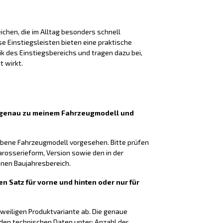
chen, die im Alltag besonders schnell
 Einstiegsleisten bieten eine praktische
k des Einstiegsbereichs und tragen dazu bei,
t wirkt.
n genau zu meinem Fahrzeugmodell und
gebene Fahrzeugmodell vorgesehen. Bitte prüfen
arosserieform, Version sowie den in der
en Baujahresbereich.
en Satz für vorne und hinten oder nur für
eweiligen Produktvariante ab. Die genaue
 den technischen Daten unter: Anzahl der