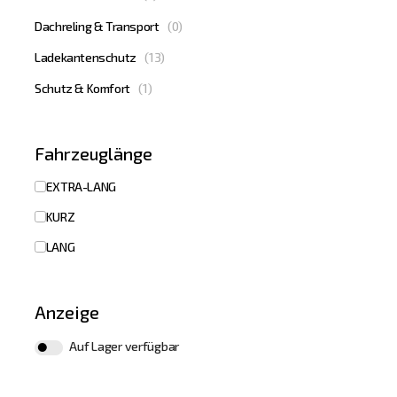
Dachreling & Transport
(
0
)
Ladekantenschutz
(
13
)
Schutz & Komfort
(
1
)
Fahrzeuglänge
EXTRA-LANG
KURZ
LANG
Anzeige
Auf Lager verfügbar