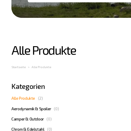
Alle Produkte
Startseite
Alle Produkte
Kategorien
Alle Produkte
(
2
)
Aerodynamik & Spoiler
(
0
)
Camper & Outdoor
(
0
)
Chrom & Edelstahl
(
0
)