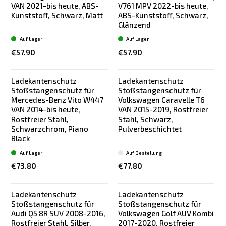
VAN 2021-bis heute, ABS-
V761 MPV 2022-bis heute,
Kunststoff, Schwarz, Matt
ABS-Kunststoff, Schwarz,
Glänzend
Auf Lager
Auf Lager
€57.90
€57.90
Ladekantenschutz
Ladekantenschutz
Neu
Stoßstangenschutz für
Stoßstangenschutz für
Mercedes-Benz Vito W447
Volkswagen Caravelle T6
VAN 2014-bis heute,
VAN 2015-2019, Rostfreier
Rostfreier Stahl,
Stahl, Schwarz,
Schwarzchrom, Piano
Pulverbeschichtet
Black
Auf Lager
Auf Bestellung
€73.80
€77.80
Ladekantenschutz
Ladekantenschutz
Bestseller
Bestseller
Stoßstangenschutz für
Stoßstangenschutz für
Audi Q5 8R SUV 2008-2016,
Volkswagen Golf AUV Kombi
Rostfreier Stahl, Silber,
2017-2020, Rostfreier