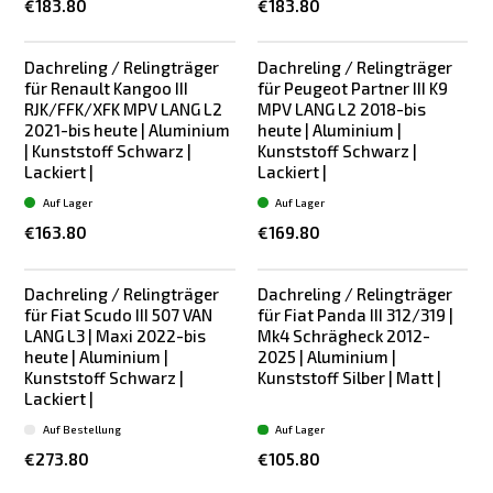
€183.80
€183.80
Dachreling / Relingträger
Dachreling / Relingträger
für Renault Kangoo III
für Peugeot Partner III K9
RJK/FFK/XFK MPV LANG L2
MPV LANG L2 2018-bis
2021-bis heute | Aluminium
heute | Aluminium |
| Kunststoff Schwarz |
Kunststoff Schwarz |
Lackiert |
Lackiert |
Auf Lager
Auf Lager
€163.80
€169.80
Dachreling / Relingträger
Dachreling / Relingträger
für Fiat Scudo III 507 VAN
für Fiat Panda III 312/319 |
LANG L3 | Maxi 2022-bis
Mk4 Schrägheck 2012-
heute | Aluminium |
2025 | Aluminium |
Kunststoff Schwarz |
Kunststoff Silber | Matt |
Lackiert |
Auf Bestellung
Auf Lager
€273.80
€105.80