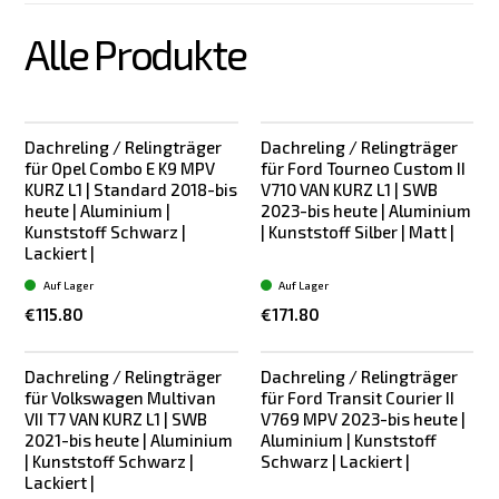
Alle Produkte
Dachreling / Relingträger
Dachreling / Relingträger
für Opel Combo E K9 MPV
für Ford Tourneo Custom II
KURZ L1 | Standard 2018-bis
V710 VAN KURZ L1 | SWB
heute | Aluminium |
2023-bis heute | Aluminium
Kunststoff Schwarz |
| Kunststoff Silber | Matt |
Lackiert |
Auf Lager
Auf Lager
€115.80
€171.80
Dachreling / Relingträger
Dachreling / Relingträger
für Volkswagen Multivan
für Ford Transit Courier II
VII T7 VAN KURZ L1 | SWB
V769 MPV 2023-bis heute |
2021-bis heute | Aluminium
Aluminium | Kunststoff
| Kunststoff Schwarz |
Schwarz | Lackiert |
Lackiert |