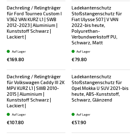
Dachreling / Relingträger
Ladekantenschutz
für Ford Tourneo Custom I
Stoßstangenschutz für
V362 VAN KURZ L1 | SWB
Fiat Ulysse 507 | V VAN
2012-2023 | Aluminium |
2022-bis heute,
Kunststoff Schwarz |
Polyurethan-
Lackiert |
Verbundwerkstoff PU,
Schwarz, Matt
Auf Lager
Auf Lager
€169.80
€79.80
Dachreling / Relingträger
Ladekantenschutz
für Volkswagen Caddy III 2K
Stoßstangenschutz für
MPV KURZ L1 | SWB 2010-
Opel Mokka U SUV 2021-bis
2015 | Aluminium |
heute, ABS-Kunststoff,
Kunststoff Schwarz |
Schwarz, Glänzend
Lackiert |
Auf Lager
Auf Lager
€107.80
€57.90