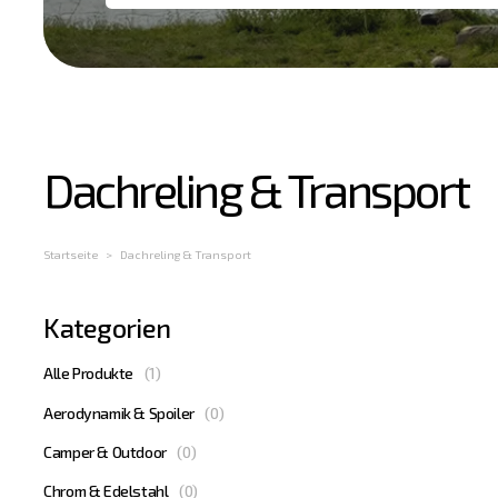
Dachreling & Transport
Startseite
Dachreling & Transport
Kategorien
Alle Produkte
(
1
)
Aerodynamik & Spoiler
(
0
)
Camper & Outdoor
(
0
)
Chrom & Edelstahl
(
0
)