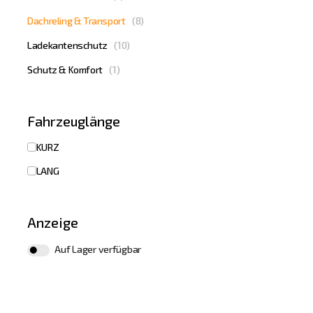
Dachreling & Transport
(
8
)
Ladekantenschutz
(
10
)
Schutz & Komfort
(
1
)
Fahrzeuglänge
KURZ
LANG
Anzeige
Auf Lager verfügbar