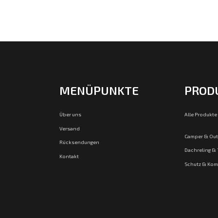
MENÜPUNKTE
PROD
Über uns
Alle Produkte
Versand
Camper & Ou
Rücksendungen
Dachreling &
Kontakt
Schutz & Kom