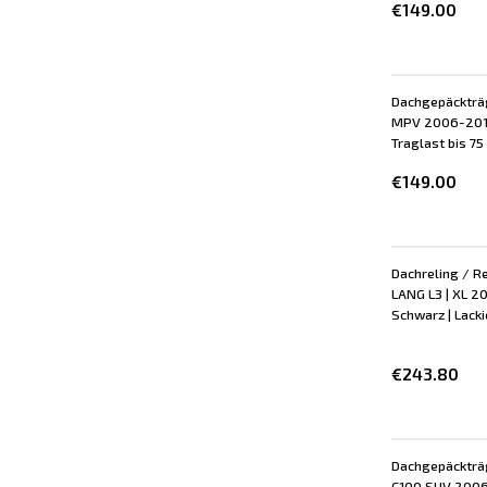
€149.00
Dachgepäckträg
MPV 2006-2013 
Traglast bis 75
€149.00
Dachreling / Re
LANG L3 | XL 20
Schwarz | Lackie
€243.80
Dachgepäckträg
C100 SUV 2006-