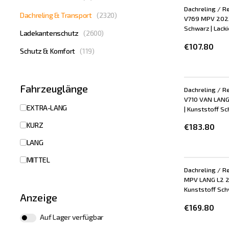
Dachreling / Re
Dachreling & Transport
(
2320
)
V769 MPV 2023-
Schwarz | Lackie
Ladekantenschutz
(
2600
)
€107.80
Schutz & Komfort
(
119
)
Fahrzeuglänge
Dachreling / R
V710 VAN LANG 
EXTRA-LANG
| Kunststoff Sch
KURZ
€183.80
LANG
MITTEL
Dachreling / Re
MPV LANG L2 20
Kunststoff Schw
Anzeige
€169.80
Auf Lager verfügbar