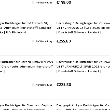
€149.00
Auf Bestellung
er Dachträger für KIA Carnival VQ
Dachreling / Relingträger für Volksw
| Aluminium | Kunststoff | Schwarz |
VII T7 VAN LANG L2 | LWB 2025-bis he
 kg | TÜV Rheinland
| Kunststoff Schwarz | Lackiert |
€255.80
Auf Bestellung
lingträger für Citroen Jumpy III V VAN
Dachreling / Relingträger für Volksw
16-bis heute | Aluminium | Kunststoff
VII T7 VAN KURZ L1 | SWB 2025-bis he
rt |
| Kunststoff Schwarz | Lackiert |
€225.80
Auf Bestellung
er Dachträger für Chevrolet Captiva
Dachgepäckträger Dachträger für Vo
2018 | Aluminium | Kunststoff |
1999-2007 | Aluminium | Kunststoff | S