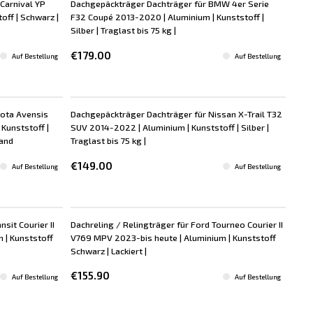
Carnival YP
Dachgepäckträger Dachträger für BMW 4er Serie
ff | Schwarz |
F32 Coupé 2013-2020 | Aluminium | Kunststoff |
Silber | Traglast bis 75 kg |
€179.00
Auf Bestellung
Auf Bestellung
yota Avensis
Dachgepäckträger Dachträger für Nissan X-Trail T32
Kunststoff |
SUV 2014-2022 | Aluminium | Kunststoff | Silber |
land
Traglast bis 75 kg |
€149.00
Auf Bestellung
Auf Bestellung
nsit Courier II
Dachreling / Relingträger für Ford Tourneo Courier II
 | Kunststoff
V769 MPV 2023-bis heute | Aluminium | Kunststoff
Schwarz | Lackiert |
€155.90
Auf Bestellung
Auf Bestellung