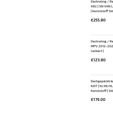
Dachreling / Re
X82 | SN VAN 
| Kunststoff Si
€255.80
Dachreling / Re
MPV 2012-2021 
Lackiert |
€123.80
Dachgepäckträg
KJ0T | KJ/KK/K
Kunststoff | Sil
€179.00