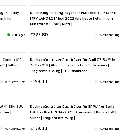
gen Caddy III
Dachreling / Relingträger für Fiat Doblo III 510/511
uminium |
MPV LANG L2 | Maxi 2022-bis heute | Aluminium |
Kunststoff Silber | Matt |
€225.80
Auf Lager
Auf Bestellung
el Combo X12
Dachgepäckträger Dachträger für Audi Q3 8U SUV
f | Silber |
2011-2018 | Aluminium | Kunststoff | Schwarz |
Traglast bis 75 kg | TÜV Rheinland
€159.00
Auf Bestellung
Auf Bestellung
MW X1 E84 SUV
Dachgepäckträger Dachträger für BMW 4er Serie
ilber |
F36 Fastback 2014-2021 | Aluminium | Kunststoff |
Silber | Traglast bis 75 kg |
€179.00
Auf Bestellung
Auf Bestellung