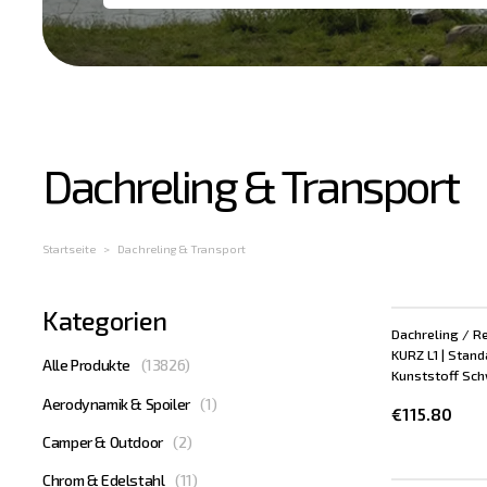
Mehr
Dachreling & Transport
laden
Startseite
Dachreling & Transport
Kategorien
Dachreling / R
KURZ L1 | Stand
Alle Produkte
(
13826
)
Kunststoff Schw
Aerodynamik & Spoiler
(
1
)
€115.80
Camper & Outdoor
(
2
)
Chrom & Edelstahl
(
11
)