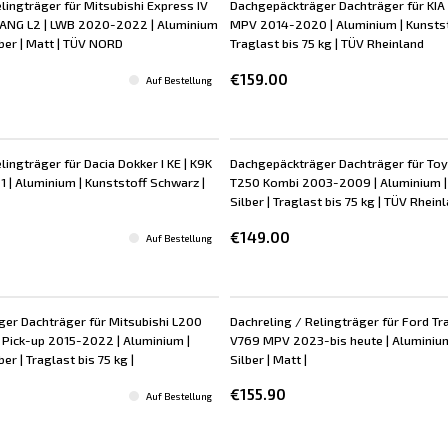
lingträger für Mitsubishi Express IV
Dachgepäckträger Dachträger für KIA 
LANG L2 | LWB 2020-2022 | Aluminium
MPV 2014-2020 | Aluminium | Kunststo
lber | Matt | TÜV NORD
Traglast bis 75 kg | TÜV Rheinland
€159.00
Auf Bestellung
lingträger für Dacia Dokker I KE | K9K
Dachgepäckträger Dachträger für To
| Aluminium | Kunststoff Schwarz |
T250 Kombi 2003-2009 | Aluminium | 
Silber | Traglast bis 75 kg | TÜV Rhein
€149.00
Auf Bestellung
er Dachträger für Mitsubishi L200
Dachreling / Relingträger für Ford Tra
L Pick-up 2015-2022 | Aluminium |
V769 MPV 2023-bis heute | Aluminium
ber | Traglast bis 75 kg |
Silber | Matt |
€155.90
Auf Bestellung