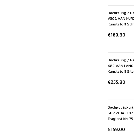
Dachreling / R
V362 VAN KURZ 
Kunststoff Schw
€169.80
Dachreling / Re
X82 VAN LANG L
Kunststoff Silb
€255.80
Dachgepäckträg
SUV 2014-2022 
Traglast bis 75
€159.00