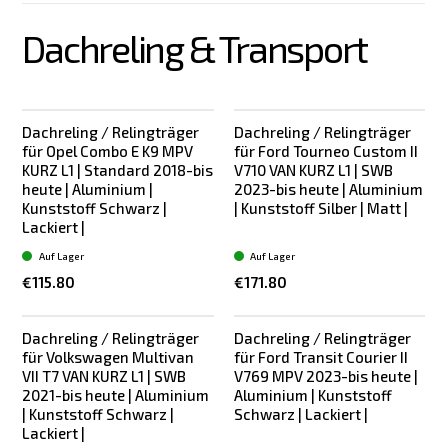
Dachreling & Transport
Dachreling / Relingträger
Dachreling / Relingträger
für Opel Combo E K9 MPV
für Ford Tourneo Custom II
KURZ L1 | Standard 2018-bis
V710 VAN KURZ L1 | SWB
heute | Aluminium |
2023-bis heute | Aluminium
Kunststoff Schwarz |
| Kunststoff Silber | Matt |
Lackiert |
Auf Lager
Auf Lager
€115.80
€171.80
Dachreling / Relingträger
Dachreling / Relingträger
für Volkswagen Multivan
für Ford Transit Courier II
VII T7 VAN KURZ L1 | SWB
V769 MPV 2023-bis heute |
2021-bis heute | Aluminium
Aluminium | Kunststoff
| Kunststoff Schwarz |
Schwarz | Lackiert |
Lackiert |