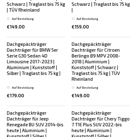
Schwarz | Traglast bis 75 kg
Schwarz | Traglast bis 75 kg
| TÜV Rheinland
|
Auf Bestellung
Auf Bestellung
€149.00
€159.00
Dachgepäckträger
Dachgepäckträger
Dachträger für BMW 5er
Dachträger für Citroen
Serie G30 Sedan 4D
Berlingo B9 MPV 2008-
Limousine 2017-2023 |
2018 | Aluminium |
Aluminium | Kunststoff |
Kunststoff | Schwarz |
Silber | Traglast bis 75 kg |
Traglast bis 75 kg | TÜV
Rheinland
Auf Bestellung
Auf Bestellung
€179.00
€149.00
Dachgepäckträger
Dachgepäckträger
Dachträger für Jeep
Dachträger für Chery Tiggo
Renegade BU SUV 2014-bis
7 T1E Plus SUV 2022-bis
heute | Aluminium |
heute | Aluminium |
Kunststoff | Silber |
Kunststoff | Silber |