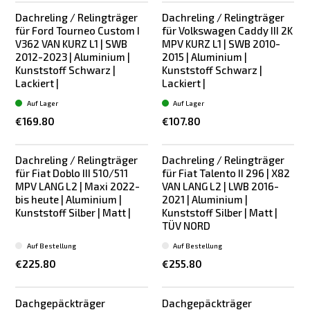
Dachreling / Relingträger
Dachreling / Relingträger
für Ford Tourneo Custom I
für Volkswagen Caddy III 2K
V362 VAN KURZ L1 | SWB
MPV KURZ L1 | SWB 2010-
2012-2023 | Aluminium |
2015 | Aluminium |
Kunststoff Schwarz |
Kunststoff Schwarz |
Lackiert |
Lackiert |
Auf Lager
Auf Lager
€169.80
€107.80
Dachreling / Relingträger
Dachreling / Relingträger
für Fiat Doblo III 510/511
für Fiat Talento II 296 | X82
MPV LANG L2 | Maxi 2022-
VAN LANG L2 | LWB 2016-
bis heute | Aluminium |
2021 | Aluminium |
Kunststoff Silber | Matt |
Kunststoff Silber | Matt |
TÜV NORD
Auf Bestellung
Auf Bestellung
€225.80
€255.80
Dachgepäckträger
Dachgepäckträger