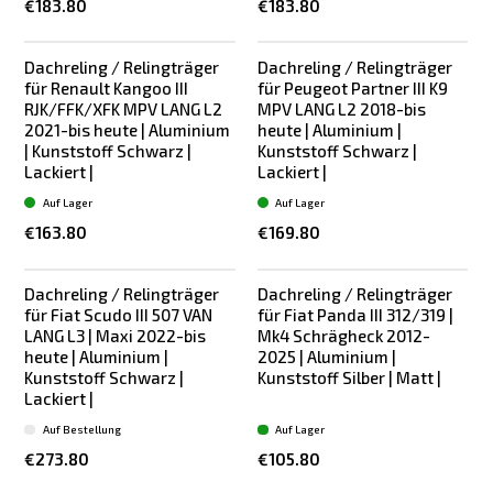
€183.80
€183.80
Dachreling / Relingträger
Dachreling / Relingträger
für Renault Kangoo III
für Peugeot Partner III K9
RJK/FFK/XFK MPV LANG L2
MPV LANG L2 2018-bis
2021-bis heute | Aluminium
heute | Aluminium |
| Kunststoff Schwarz |
Kunststoff Schwarz |
Lackiert |
Lackiert |
Auf Lager
Auf Lager
€163.80
€169.80
Dachreling / Relingträger
Dachreling / Relingträger
für Fiat Scudo III 507 VAN
für Fiat Panda III 312/319 |
LANG L3 | Maxi 2022-bis
Mk4 Schrägheck 2012-
heute | Aluminium |
2025 | Aluminium |
Kunststoff Schwarz |
Kunststoff Silber | Matt |
Lackiert |
Auf Bestellung
Auf Lager
€273.80
€105.80