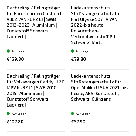
Dachreling / Relingträger
Ladekantenschutz
für Ford Tourneo Custom I
Stoßstangenschutz für
V362 VAN KURZ L1 | SWB
Fiat Ulysse 507 | V VAN
2012-2023 | Aluminium |
2022-bis heute,
Kunststoff Schwarz |
Polyurethan-
Lackiert |
Verbundwerkstoff PU,
Schwarz, Matt
Auf Lager
Auf Lager
€169.80
€79.80
Dachreling / Relingträger
Ladekantenschutz
für Volkswagen Caddy III 2K
Stoßstangenschutz für
MPV KURZ L1 | SWB 2010-
Opel Mokka U SUV 2021-bis
2015 | Aluminium |
heute, ABS-Kunststoff,
Kunststoff Schwarz |
Schwarz, Glänzend
Lackiert |
Auf Lager
Auf Lager
€107.80
€57.90