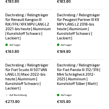
€183.80
€183.80
Dachreling / Relingträger
Dachreling / Relingträger
für Renault Kangoo III
für Peugeot Partner III K9
RJK/FFK/XFK MPV LANG L2
MPV LANG L2 2018-bis
2021-bis heute | Aluminium
heute | Aluminium |
| Kunststoff Schwarz |
Kunststoff Schwarz |
Lackiert |
Lackiert |
Auf Lager
Auf Lager
€163.80
€169.80
Dachreling / Relingträger
Dachreling / Relingträger
für Fiat Scudo III 507 VAN
für Fiat Panda III 312/319 |
LANG L3 | Maxi 2022-bis
Mk4 Schrägheck 2012-
heute | Aluminium |
2025 | Aluminium |
Kunststoff Schwarz |
Kunststoff Silber | Matt |
Lackiert |
Auf Bestellung
Auf Lager
€273.80
€105.80