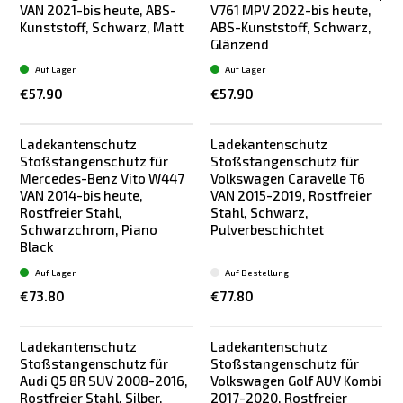
VAN 2021-bis heute, ABS-
V761 MPV 2022-bis heute,
Kunststoff, Schwarz, Matt
ABS-Kunststoff, Schwarz,
Glänzend
Auf Lager
Auf Lager
€57.90
€57.90
Ladekantenschutz
Ladekantenschutz
Neu
Stoßstangenschutz für
Stoßstangenschutz für
Mercedes-Benz Vito W447
Volkswagen Caravelle T6
VAN 2014-bis heute,
VAN 2015-2019, Rostfreier
Rostfreier Stahl,
Stahl, Schwarz,
Schwarzchrom, Piano
Pulverbeschichtet
Black
Auf Lager
Auf Bestellung
€73.80
€77.80
Ladekantenschutz
Ladekantenschutz
Bestseller
Bestseller
Stoßstangenschutz für
Stoßstangenschutz für
Audi Q5 8R SUV 2008-2016,
Volkswagen Golf AUV Kombi
Rostfreier Stahl, Silber,
2017-2020, Rostfreier