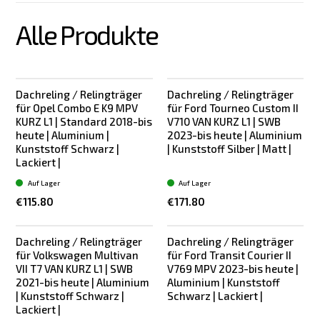
Alle Produkte
Dachreling / Relingträger
Dachreling / Relingträger
für Opel Combo E K9 MPV
für Ford Tourneo Custom II
KURZ L1 | Standard 2018-bis
V710 VAN KURZ L1 | SWB
heute | Aluminium |
2023-bis heute | Aluminium
Kunststoff Schwarz |
| Kunststoff Silber | Matt |
Lackiert |
Auf Lager
Auf Lager
€115.80
€171.80
Dachreling / Relingträger
Dachreling / Relingträger
für Volkswagen Multivan
für Ford Transit Courier II
VII T7 VAN KURZ L1 | SWB
V769 MPV 2023-bis heute |
2021-bis heute | Aluminium
Aluminium | Kunststoff
| Kunststoff Schwarz |
Schwarz | Lackiert |
Lackiert |